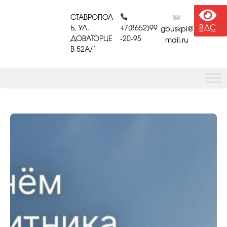
Перейти
к
СТАВРОПОЛ
содержимому
ВДС
Ь, УЛ.
+7(8652)99
gbuskpi@
ДОВАТОРЦЕ
-20-95
mail.ru
В 52A/1