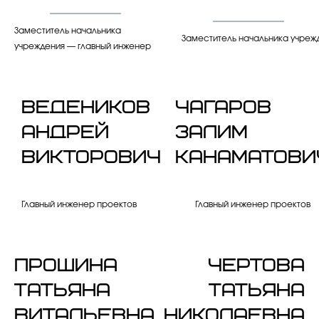
Заместитель начальника
Заместитель начальника учреж
учреждения — главный инженер
Ведеников
Чагаров
Андрей
Залим
Викторович
Канаматови
Главный инженер проектов
Главный инженер проектов
Прошина
Чертова
Татьяна
Татьяна
Витальевна
Николаевна