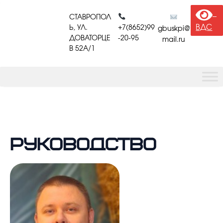
Перейти
к
СТАВРОПОЛ
содержимому
ВДС
Ь, УЛ.
+7(8652)99
gbuskpi@
ДОВАТОРЦЕ
-20-95
mail.ru
В 52A/1
Руководство