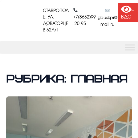
Перейти
к
СТАВРОПОЛ
содержимому
ВДС
Ь, УЛ.
+7(8652)99
gbuskpi@
ДОВАТОРЦЕ
-20-95
mail.ru
В 52A/1
Рубрика:
Главная