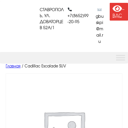
Перейти
к
СТАВРОПОЛ
содержимому
ВДС
Ь, УЛ.
+7(8652)99
gbu
ДОВАТОРЦЕ
-20-95
skpi
В 52A/1
@m
ail.r
u
Главная
/ Cadillac Escalade SUV