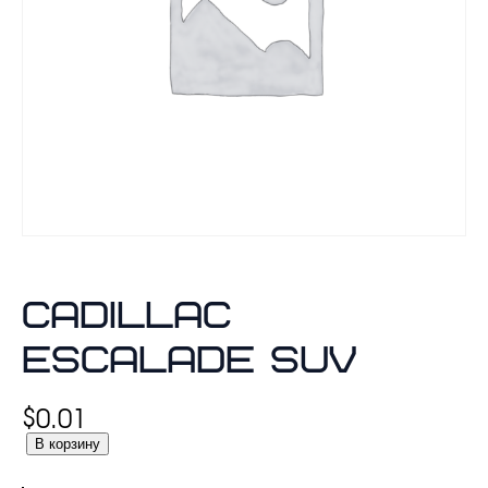
Cadillac
Escalade SUV
$
0.01
К
В корзину
о