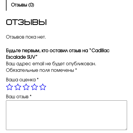
л
Отзывы (0)
и
ч
Отзывы
е
с
т
Отзывов пока нет.
в
о
Будьте первым, кто оставил отзыв на “Cadillac
т
Escalade SUV”
о
Ваш адрес email не будет опубликован.
в
Обязательные поля помечены
*
а
р
Ваша оценка
*
а
C
Ваш отзыв
*
a
d
i
l
l
a