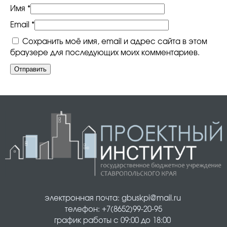
c
Имя
*
E
Email
*
s
c
Сохранить моё имя, email и адрес сайта в этом
a
браузере для последующих моих комментариев.
l
a
d
e
S
U
V
электронная почта: gbuskpi@mail.ru 
телефон: +7(8652)99-20-95
график работы с 09:00 до 18:00 