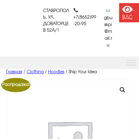
Перейти
к
СТАВРОПОЛ
содержимому
ВДС
Ь, УЛ.
+7(8652)99
gbu
ДОВАТОРЦЕ
-20-95
skpi
В 52A/1
@m
ail.r
u
Главная
/
Clothing
/
Hoodies
/ Ship Your Idea
Распродажа!