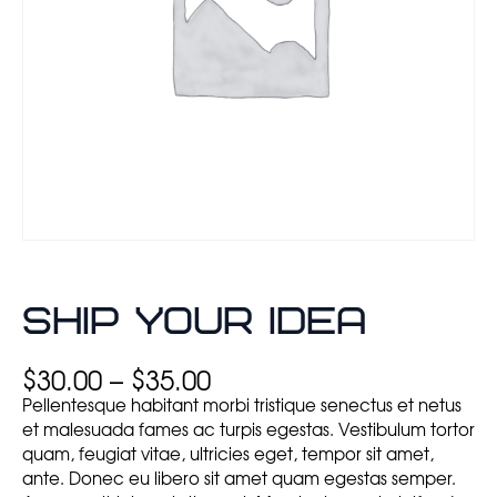
Ship Your Idea
Д
$
30.00
–
$
35.00
и
Pellentesque habitant morbi tristique senectus et netus
а
et malesuada fames ac turpis egestas. Vestibulum tortor
п
quam, feugiat vitae, ultricies eget, tempor sit amet,
а
ante. Donec eu libero sit amet quam egestas semper.