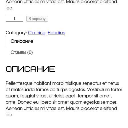
з
Aenean ultricies mi vitae est. Mauris placerat eleifend
о
leo.
н
К
В корзину
ц
о
е
л
н
Category:
Clothing
, 
Hoodies
и
:
Описание
ч
$
е
3
Отзывы (0)
с
0
т
.
Описание
в
0
о
0
т
–
Pellentesque habitant morbi tristique senectus et netus
о
$
et malesuada fames ac turpis egestas. Vestibulum tortor
в
3
quam, feugiat vitae, ultricies eget, tempor sit amet,
а
5
ante. Donec eu libero sit amet quam egestas semper.
р
.
Aenean ultricies mi vitae est. Mauris placerat eleifend
а
0
leo.
S
0
h